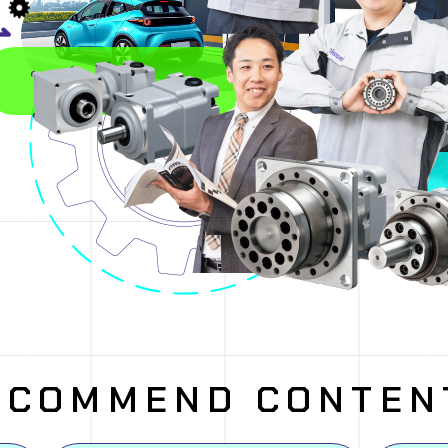
E
C
O
M
M
E
N
D
C
O
N
T
E
N