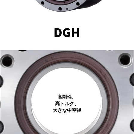
DGH
高剛性、
高トルク、
大きな中空径